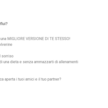
flui?
e per una MIGLIORE VERSIONE DI TE STESSO!
olverine
l sorriso
s di una dieta e senza ammazzarti di allenamenti
aperta i tuoi amici e il tuo partner?