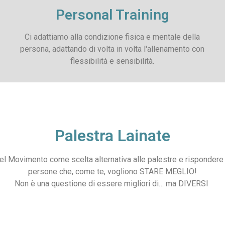
Personal Training
Ci adattiamo alla condizione fisica e mentale della
persona, adattando di volta in volta l'allenamento con
flessibilità e sensibilità.
Palestra Lainate
el Movimento come scelta alternativa alle palestre e rispondere
persone che, come te, vogliono STARE MEGLIO!
Non è una questione di essere migliori di… ma DIVERSI
a Rho. Personal Trainer Provincia di Milano. PT Milano. Corsi Pal
sportivo Lainate, Arese e Rho.