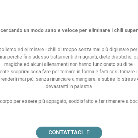
 cercando un modo sano e veloce per eliminare i chili super
abolismo ed eliminare i chili di troppo senza mai più digiunar
irai perché fino adesso trattamenti dimagranti, diete drastiche, p
magiche ed alcuni allenamenti non hanno funzionato su di te.
ente scoprirai cosa fare per tornare in forma e farti così tornare i
iprenderli mai più, senza rinunciare a mangiare, e subire lo stres
devastanti in palestra.
orpo per essere più appagato, soddisfatto e far rimanere a bocca 
CONTATTACI