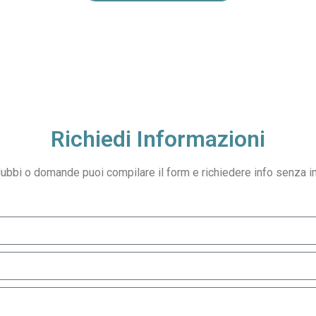
 Pertusella, palestra Canegrate, Palestra Legnano. Personal traine
Richiedi Informazioni
dubbi o domande puoi compilare il form e richiedere info senza 