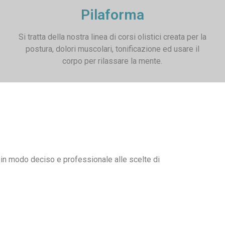
Pilaforma
Si tratta della nostra linea di corsi olistici creata per la
postura, dolori muscolari, tonificazione ed usare il
corpo per rilassare la mente.
 in modo deciso e professionale alle scelte di
estra Lainate MI. Orari palestra Lainate. Centro